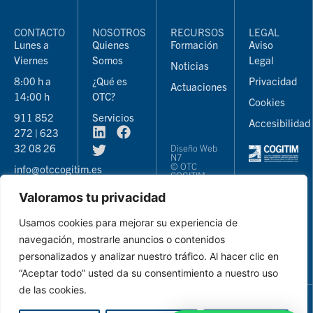
CONTACTO
NOSOTROS
RECURSOS
LEGAL
Lunes a
Quienes
Formación
Aviso
Viernes
Somos
Legal
Noticias
8:00 h a
¿Qué es
Privacidad
Actuaciones
14:00 h
OTC?
Cookies
911 852
Servicios
Accesibilidad
272 | 623
32 08 26
Diseño Web
N7
© OTC
info@otccogitim.es
COGITIM
2026
Valoramos tu privacidad
Usamos cookies para mejorar su experiencia de
navegación, mostrarle anuncios o contenidos
personalizados y analizar nuestro tráfico. Al hacer clic en
“Aceptar todo” usted da su consentimiento a nuestro uso
de las cookies.