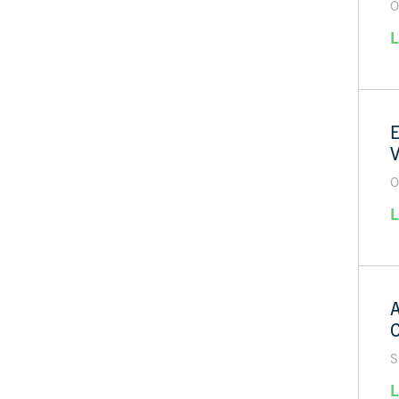
O
L
O
L
A
S
L