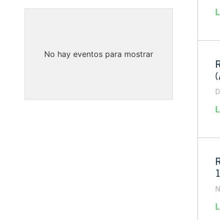
L
No hay eventos para mostrar
R
(
D
L
R
N
L