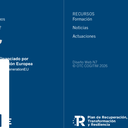
RECURSOS
mos
Formación
?
Noticias
Actuaciones
Diseño Web N7
© OTC COGITIM 2026