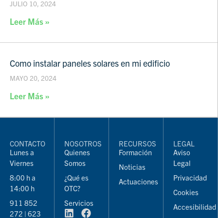
JULIO 10, 2024
Leer Más »
Como instalar paneles solares en mi edificio
MAYO 20, 2024
Leer Más »
CONTACTO
NOSOTROS
RECURSOS
LEGAL
Lunes a
Quienes
Formación
Aviso
Viernes
Somos
Legal
Noticias
8:00 h a
¿Qué es
Privacidad
Actuaciones
14:00 h
OTC?
Cookies
911 852
Servicios
Accesibilidad
272 | 623