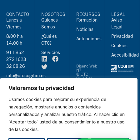
CONTACTO
NOSOTROS
RECURSOS
LEGAL
Lunes a
Quienes
Formación
Aviso
Viernes
Somos
Legal
Noticias
8:00 h a
¿Qué es
Privacidad
Actuaciones
14:00 h
OTC?
Cookies
911 852
Servicios
Accesibilidad
272 | 623
32 08 26
Diseño Web
N7
© OTC
info@otccogitim.es
COGITIM
2026
Valoramos tu privacidad
Usamos cookies para mejorar su experiencia de
navegación, mostrarle anuncios o contenidos
personalizados y analizar nuestro tráfico. Al hacer clic en
“Aceptar todo” usted da su consentimiento a nuestro uso
de las cookies.