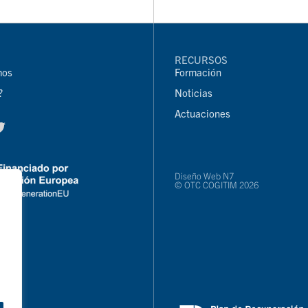
RECURSOS
mos
Formación
?
Noticias
Actuaciones
Diseño Web N7
© OTC COGITIM 2026