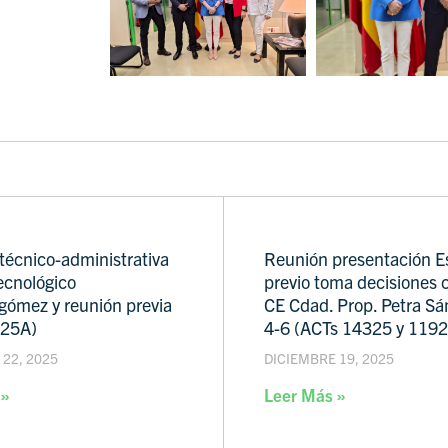
técnico-administrativa
Reunión presentación E
ecnológico
previo toma decisiones 
gómez y reunión previa
CE Cdad. Prop. Petra Sá
225A)
4-6 (ACTs 14325 y 1192
22, 2025
DICIEMBRE 19, 2025
 »
Leer Más »