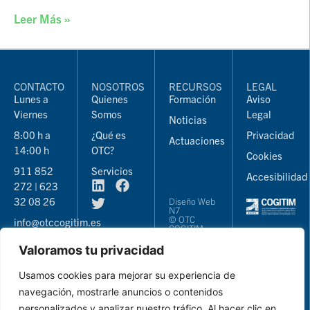
Leer Más »
CONTACTO
NOSOTROS
RECURSOS
LEGAL
Lunes a
Quienes
Formación
Aviso
Viernes
Somos
Legal
Noticias
8:00 h a
¿Qué es
Privacidad
Actuaciones
14:00 h
OTC?
Cookies
911 852
Servicios
Accesibilidad
272 | 623
32 08 26
Diseño Web
N7
© OTC
info@otccogitim.es
COGITIM
2026
Valoramos tu privacidad
Usamos cookies para mejorar su experiencia de
navegación, mostrarle anuncios o contenidos
personalizados y analizar nuestro tráfico. Al hacer clic en